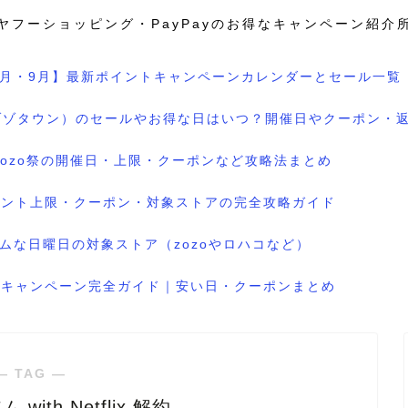
ヤフーショッピング・PayPayのお得なキャンペーン紹介
8月・9月】最新ポイントキャンペーンカレンダーとセール一覧
wn（ゾゾタウン）のセールやお得な日はいつ？開催日やクーポン・
のzozo祭の開催日・上限・クーポンなど攻略法まとめ
ポイント上限・クーポン・対象ストアの完全攻略ガイド
ムな日曜日の対象ストア（zozoやロハコなど）
ル＆キャンペーン完全ガイド｜安い日・クーポンまとめ
― TAG ―
with Netflix 解約