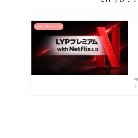
paypay(ペイペイ)
P
は