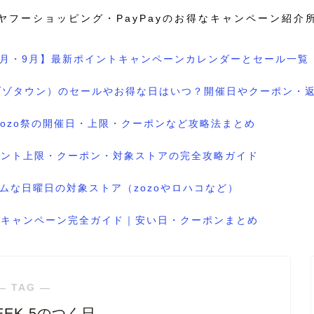
ヤフーショッピング・PayPayのお得なキャンペーン紹介
8月・9月】最新ポイントキャンペーンカレンダーとセール一覧
wn（ゾゾタウン）のセールやお得な日はいつ？開催日やクーポン・
のzozo祭の開催日・上限・クーポンなど攻略法まとめ
ポイント上限・クーポン・対象ストアの完全攻略ガイド
ムな日曜日の対象ストア（zozoやロハコなど）
ル＆キャンペーン完全ガイド｜安い日・クーポンまとめ
― TAG ―
EK 5のつく日