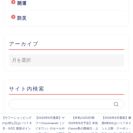
開運
防災
アーカイブ
サイト内検索
【ヤフーショッピング
【2026年8月最新】ヤ
【本気のZOZO祭
【2026年8月最新】爆
のお得な日はいつ？ 8
フーのzozowown（ゾ
2026年9月予定】本気
買WEEKはいつ？ポイ
月・9月】最新ポイン
ゾタウン）のセールや
のzozo祭の開催日・上
ント上限・クーポン・
2017–2026 ヤフーショッピング・PayPayのお得なキャンペーン紹介所