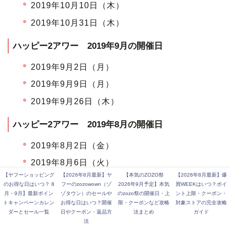
2019年10月10日（木）
2019年10月31日（木）
ハッピー2アワー 2019年9月の開催日
2019年9月2日（月）
2019年9月9日（月）
2019年9月26日（木）
ハッピー2アワー 2019年8月の開催日
2019年8月2日（金）
2019年8月6日（火）
【ヤフーショッピング
【2026年8月最新】ヤ
【本気のZOZO祭
【2026年8月最新】爆
2019年8月27日（火）
のお得な日はいつ？ 8
フーのzozowown（ゾ
2026年9月予定】本気
買WEEKはいつ？ポイ
月・9月】最新ポイン
ゾタウン）のセールや
のzozo祭の開催日・上
ント上限・クーポン・
2019年8月31日（土）
トキャンペーンカレン
お得な日はいつ？開催
限・クーポンなど攻略
対象ストアの完全攻略
ダーとセール一覧
日やクーポン・返品方
法まとめ
ガイド
ハッピー2アワー 2019年7月の開催日
法