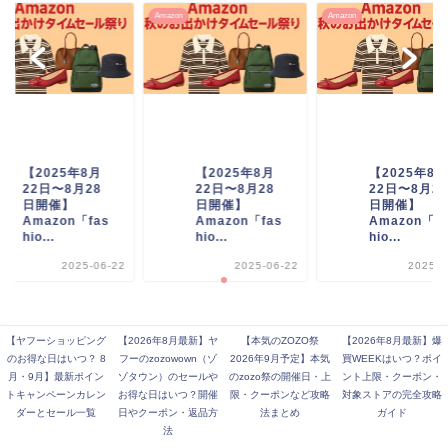
on
Amazon
Amazon
【2025年8月
【2025年8月
【2025年8月
22日〜8月28
22日〜8月28
22日〜8月28
日開催】
日開催】
日開催】
Amazon「fas
Amazon「fas
Amazon「fa
hio...
hio...
hio...
2025-06-22
2025-06-22
2025-0
【ヤフーショッピング
【2026年8月最新】ヤ
【本気のZOZO祭
【2026年8月最新】爆
【2027年1月開催予定】楽天新春ポイン
のお得な日はいつ？ 8
フーのzozowown（ゾ
2026年9月予定】本気
買WEEKはいつ？ポイ
トアップ祭完全攻略｜ポイント倍率...
月・9月】最新ポイン
ゾタウン）のセールや
のzozo祭の開催日・上
ント上限・クーポン・
トキャンペーンカレン
お得な日はいつ？開催
限・クーポンなど攻略
対象ストアの完全攻略
ダーとセール一覧
日やクーポン・返品方
法まとめ
ガイド
法
【2026年8月最新】楽天お買い物マラソ